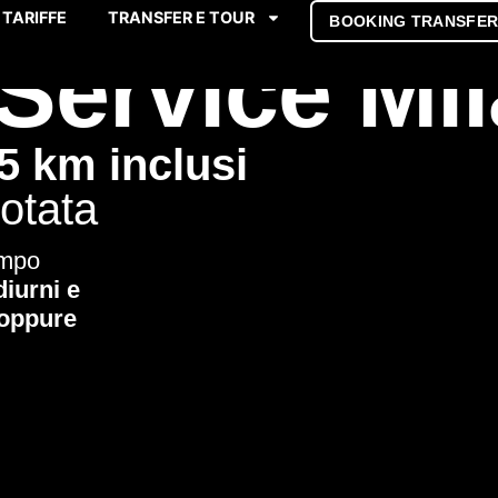
TARIFFE
TRANSFER E TOUR
BOOKING TRANSFE
Service Mi
5 km inclusi
otata
empo
diurni e
 oppure