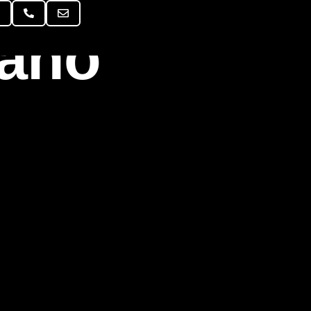
R
lano